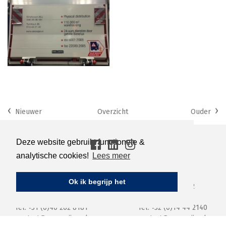
‹
›
Nieuwer
Overzicht
Ouder
Deze website gebruikt functionele &
analytische cookies!
Lees meer
Nederland
België
Ok ik begrijp het
Achtseweg Noord 60
Schietstandlaan 2
5651
GG Eindhoven
B 2300
Turnhout
Tel:
+31 (0)40 262 8181
Tel:
+32 (0)14 44 2140
contact@vanrooijen.nl
contact@vanrooijen.be