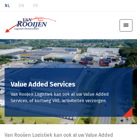
NL
EN
FR
Value Added Services
Van Rooijen Logistiek kan ook al uw Value Added
Services, of kortweg VAS, activiteiten verzorgen.
Van Rooijen Logistiek kan ook al uw Value Added